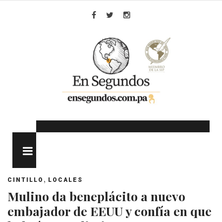
Skip
to
Facebook
Twitter
Instagram
content
MENU
,
CINTILLO
LOCALES
Mulino da beneplácito a nuevo
embajador de EEUU y confía en que