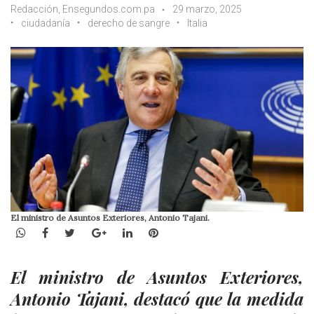
Redacción, Ensegundos.com.pa
29 marzo, 2025
ciudadanía
derecho de sangre
Italia
El ministro de Asuntos Exteriores, Antonio Tajani.
WhatsApp
Facebook
Twitter
Google+
LinkedIn
Pinterest
El ministro de Asuntos Exteriores,
Antonio Tajani, destacó que la medida