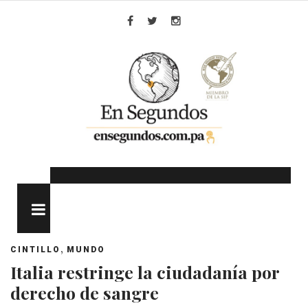
Skip
to
Facebook
Twitter
Instagram
content
MENU
,
CINTILLO
MUNDO
Italia restringe la ciudadanía por
derecho de sangre