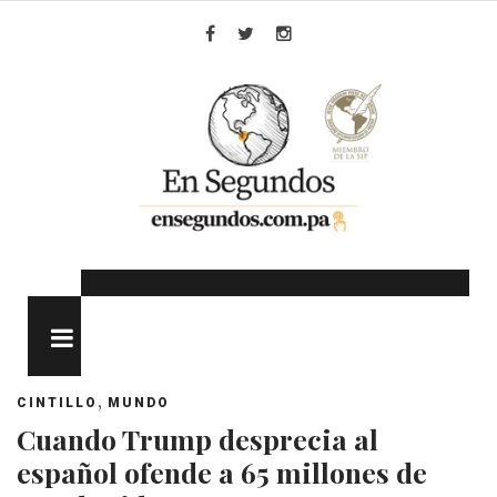
Skip
to
Facebook
Twitter
Instagram
content
MENU
,
CINTILLO
MUNDO
Cuando Trump desprecia al
español ofende a 65 millones de