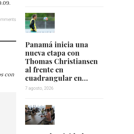
9.09.
omments
Panamá inicia una
nueva etapa con
Thomas Christiansen
al frente en
os con
cuadrangular en…
7 agosto, 2026