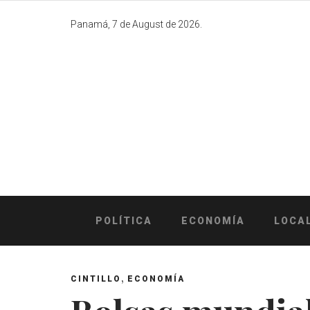
Skip
to
Panamá, 7 de August de 2026.
content
POLÍTICA
ECONOMÍA
LOCA
,
CINTILLO
ECONOMÍA