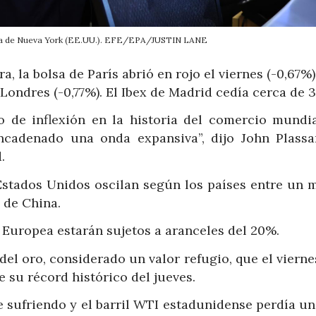
lsa de Nueva York (EE.UU.). EFE/EPA/JUSTIN LANE
, la bolsa de París abrió en rojo el viernes (-0,67%)
 Londres (-0,77%). El Ibex de Madrid cedía cerca de 
o de inflexión en la historia del comercio mundia
adenado una onda expansiva”, dijo John Plassa
.
stados Unidos oscilan según los países entre un 
 de China.
Europea estarán sujetos a aranceles del 20%.
el oro, considerado un valor refugio, que el vierne
e su récord histórico del jueves.
e sufriendo y el barril WTI estadunidense perdía un