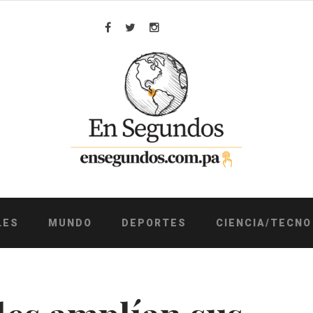
Facebook
Twitter
Instagram
LES
MUNDO
DEPORTES
CIENCIA/TECNO