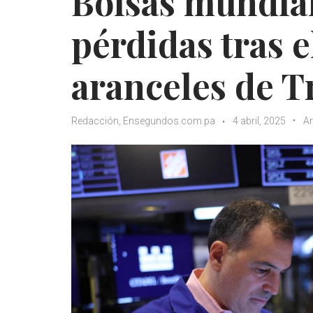
Bolsas mundia
pérdidas tras 
aranceles de 
Redacción, Ensegundos.com.pa
4 abril, 2025
Ar