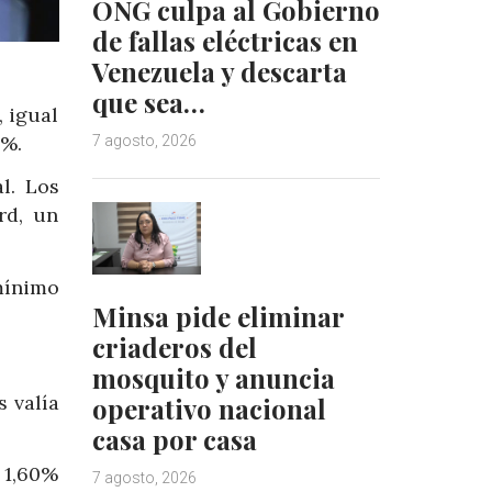
ONG culpa al Gobierno
de fallas eléctricas en
Venezuela y descarta
que sea…
, igual
3%.
7 agosto, 2026
l. Los
rd, un
mínimo
Minsa pide eliminar
criaderos del
mosquito y anuncia
s valía
operativo nacional
casa por casa
 1,60%
7 agosto, 2026