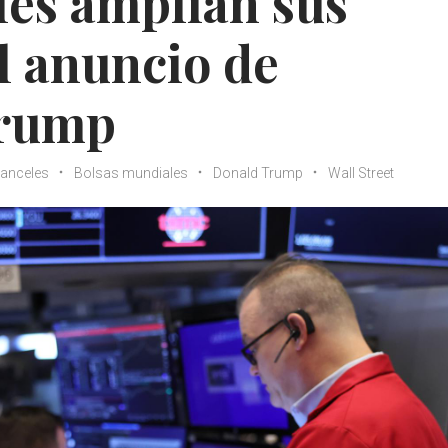
les amplían sus
el anuncio de
Trump
anceles
Bolsas mundiales
Donald Trump
Wall Street