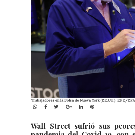
Trabajadores en la Bolsa de Nueva York (EE.UU.). EFE/E
WhatsApp
Facebook
Twitter
Google+
LinkedIn
Pinterest
Wall Street sufrió sus peor
pandemia del Covid-19, con 