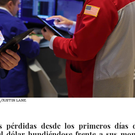
PA/JUSTIN LANE
es pérdidas desde los primeros días 
el dólar hundiéndose frente a sus mo