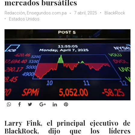
mercados bursátiles
Redacción, Ensegundos.com.pa
7 abril, 2025
BlackRock
Estados Unidos
WhatsApp
Facebook
Twitter
Google+
LinkedIn
Pinterest
Larry Fink, el principal ejecutivo de
BlackRock, dijo que los líderes