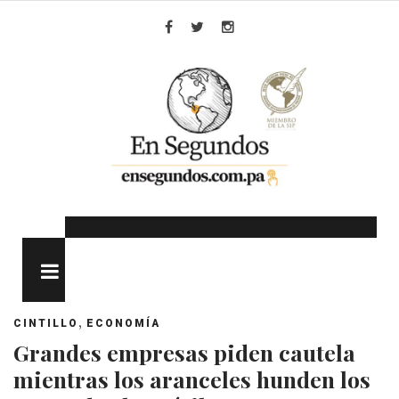
Skip
to
Facebook
Twitter
Instagram
content
MENU
,
CINTILLO
ECONOMÍA
Grandes empresas piden cautela
mientras los aranceles hunden los