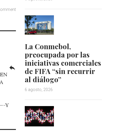
comment
La Conmebol,
preocupada por las
iniciativas comerciales
reply
de FIFA “sin recurrir
 EN
al diálogo”
A
6 agosto, 2026
—-Y