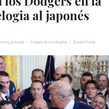
 los Dodgers en la
logia al japonés
portes_principal
Dodgers de Los Ángeles
Donald Trump