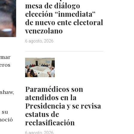
mesa de diálogo
elección “inmediata”
de nuevo ente electoral
venezolano
6 agosto, 2026
rmar
eros
Paramédicos son
rshaw,
atendidos en la
Presidencia y se revisa
e su
estatus de
noció
reclasificación
6 agosto, 2026