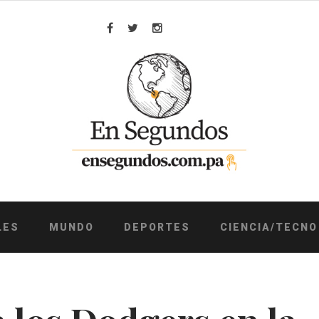
Facebook
Twitter
Instagram
LES
MUNDO
DEPORTES
CIENCIA/TECNO