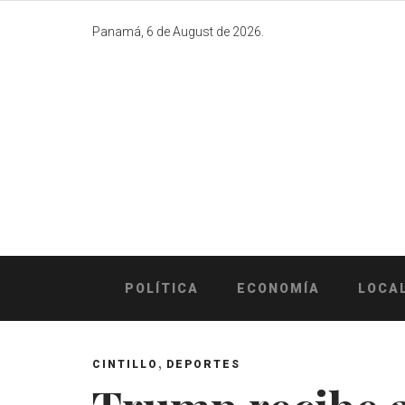
Skip
to
Panamá, 6 de August de 2026.
content
POLÍTICA
ECONOMÍA
LOCA
,
CINTILLO
DEPORTES