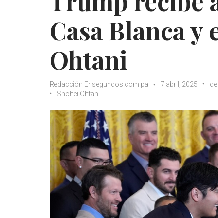
Trump recibe a
Casa Blanca y e
Ohtani
Redacción Ensegundos.com.pa
7 abril, 2025
de
Shohei Ohtani