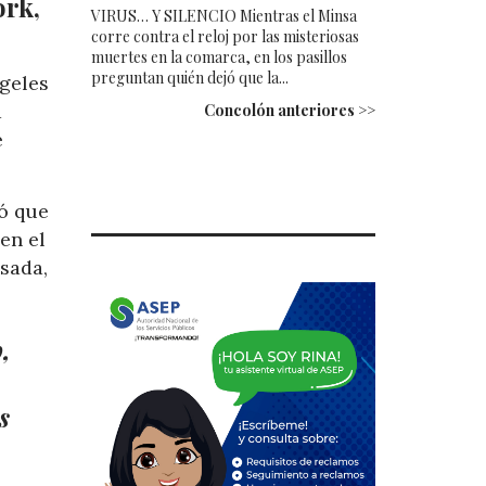
ork,
VIRUS… Y SILENCIO Mientras el Minsa
corre contra el reloj por las misteriosas
muertes en la comarca, en los pasillos
preguntan quién dejó que la...
ngeles
a
Concolón anteriores >>
e
ó que
en el
sada,
,
s