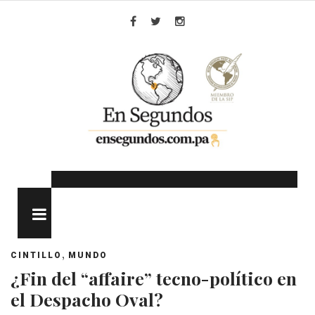
Skip
to
Facebook
Twitter
Instagram
content
MENU
,
CINTILLO
MUNDO
¿Fin del “affaire” tecno-político en
el Despacho Oval?