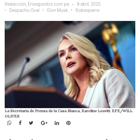
Redacción, Ensegundos.com.pa
8 abril, 2025
Despacho Oval
Elon Musk
Robespierre
La Secretaria de Prensa de la Casa Blanca, Karoline Leavitt. EFE/WILL
OLIVER
WhatsApp
Facebook
Twitter
Google+
LinkedIn
Pinterest