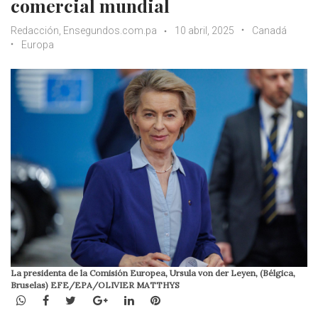
comercial mundial
Redacción, Ensegundos.com.pa
10 abril, 2025
Canadá
Europa
La presidenta de la Comisión Europea, Ursula von der Leyen, (Bélgica,
Bruselas) EFE/EPA/OLIVIER MATTHYS
WhatsApp
Facebook
Twitter
Google+
LinkedIn
Pinterest