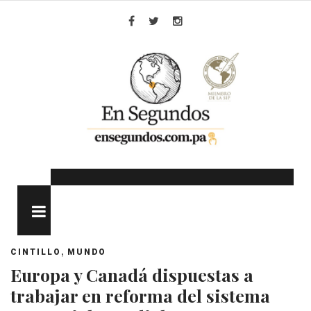
Skip
to
Facebook
Twitter
Instagram
content
MENU
,
CINTILLO
MUNDO
Europa y Canadá dispuestas a
trabajar en reforma del sistema