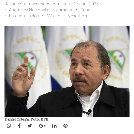
Redacción, Ensegundos.com.pa
17 abril, 2025
Asamblea Nacional de Nicaragua.
Cuba
Estados Unidos
México
Venezuela
Daniel Ortega. Foto: EFE.
WhatsApp
Facebook
Twitter
Google+
LinkedIn
Pinterest