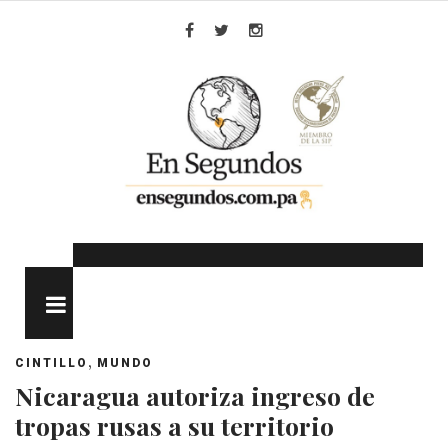
Skip
to
Facebook
Twitter
Instagram
content
MENU
,
CINTILLO
MUNDO
Nicaragua autoriza ingreso de
tropas rusas a su territorio