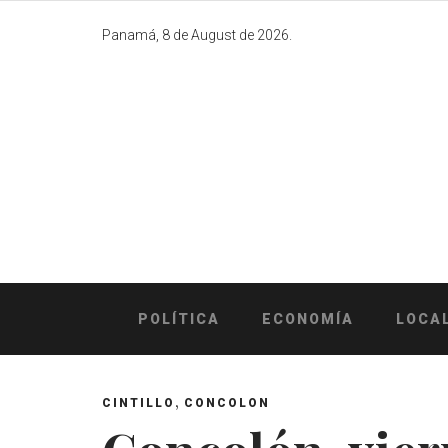
Skip
to
Panamá, 8 de August de 2026.
content
POLÍTICA
ECONOMÍA
LOCA
,
CINTILLO
CONCOLON