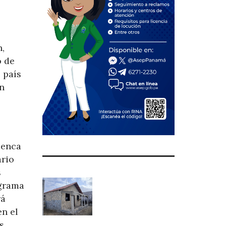
n,
o de
 país
en
uenca
ario
s
ograma
rá
en el
s