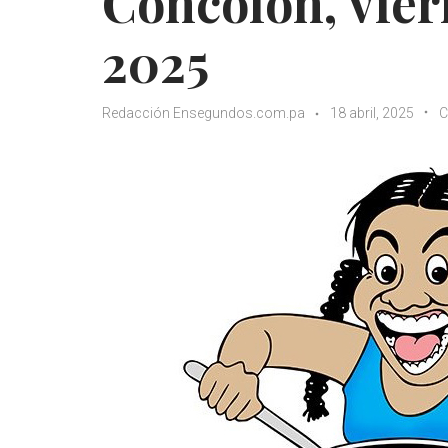
Concolón, viern
2025
Redacción Ensegundos.com.pa
18 abril, 2025
C