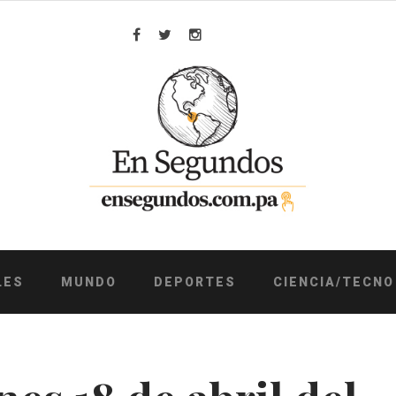
Facebook
Twitter
Instagram
LES
MUNDO
DEPORTES
CIENCIA/TECNO