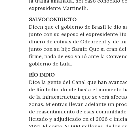
la trama amañada, del caso conocido c
expresidente Martinelli.
SALVOCONDUCTO
Dicen que el gobierno de Brasil le dio a
junto con su esposo el expresidente Hu
dinero de coimas de Odebrecht y, de inm
junto con su hijo Samir. Que si eran de
firme, nada de eso valió ante la Conven
gobierno de Lula.
RÍO INDIO
Dice la gente del Canal que han avanza
de Río Indio, donde hasta el momento ha
de la infraestructura que se verá afect
zonas. Mientras llevan adelante un pro
de reasentamiento de esas comunidades,
licitado y adjudicado en el 2026 e inici
2031. El costo, $1,600 millones, de los 