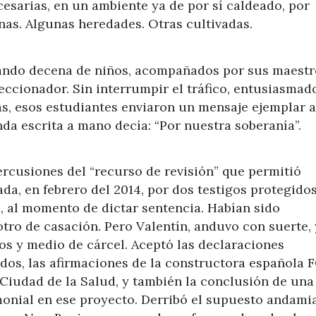
esarias, en un ambiente ya de por sí caldeado, por
nas. Algunas heredades. Otras cultivadas.
rando decena de niños, acompañados por sus maestr
eccionador. Sin interrumpir el tráfico, entusiasmad
s, esos estudiantes enviaron un mensaje ejemplar al
da escrita a mano decía: “Por nuestra soberanía”.
ercusiones del “recurso de revisión” que permitió
da, en febrero del 2014, por dos testigos protegidos
 al momento de dictar sentencia. Habían sido
tro de casación. Pero Valentín, anduvo con suerte, 
ños y medio de cárcel. Aceptó las declaraciones
idos, las afirmaciones de la constructora española 
 Ciudad de la Salud, y también la conclusión de una
monial en ese proyecto. Derribó el supuesto andami