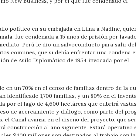
omo New Business, y por el que fue condenado el
silo político en su embajada en Lima a Nadine, quie
mala, fue condenada a 15 años de prisión por lavad
ediato, Perú le dio un salvoconducto para salir del
litos comunes, que si debía enfrentar una condena 
ción de Asilo Diplomático de 1954 invocada por el
do en un 70% en el censo de familias dentro de la c
n identificado 1,700 familias, y un 80% en el invent
ada por el lago de 4,600 hectáreas que cubrirá vasta
ceso de acercamiento y diálogo, como parte del pr
 el Canal avanza en el diseño del proyecto, que se
ará construcción al año siguiente. Estará operativo 
cuales $400 millones son destinados al trabajo con la