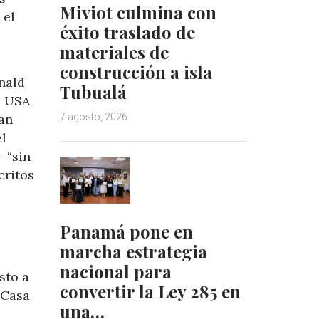
Miviot culmina con
 el
éxito traslado de
materiales de
construcción a isla
nald
Tubualá
. USA
man
7 agosto, 2026
el
–“sin
critos
Panamá pone en
marcha estrategia
nacional para
sto a
convertir la Ley 285 en
 Casa
una…