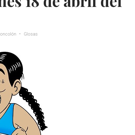
es 18 de abril del
oncolón
Glosas