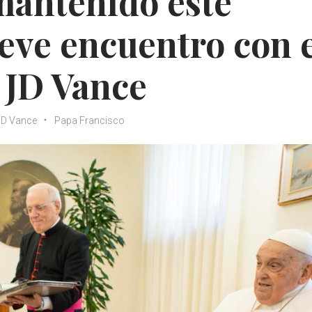
mantenido este
eve encuentro con 
 JD Vance
JD Vance
Papa Francisco