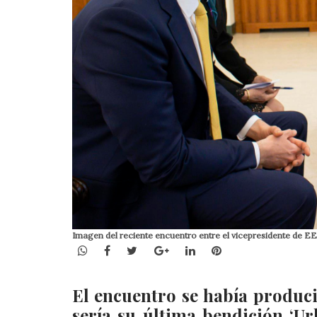
Imagen del reciente encuentro entre el vicepresidente de
WhatsApp
Facebook
Twitter
Google+
LinkedIn
Pinterest
El encuentro se había producid
sería su última bendición ‘Urb