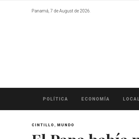
Skip
to
Panamá, 7 de August de 2026.
content
POLÍTICA
ECONOMÍA
LOCA
,
CINTILLO
MUNDO