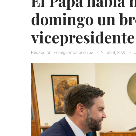
El Papa había 
domingo un br
vicepresidente
Redacción, Ensegundos.com.pa
21 abril, 2025