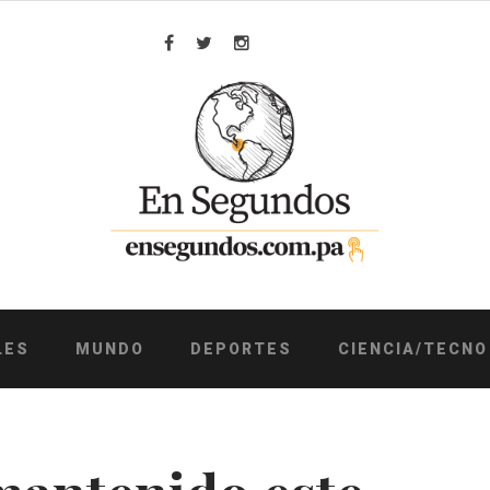
Facebook
Twitter
Instagram
LES
MUNDO
DEPORTES
CIENCIA/TECNO