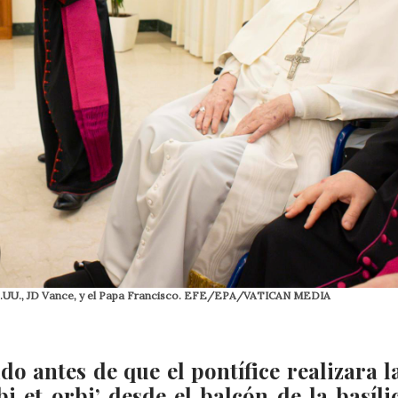
 EE.UU., JD Vance, y el Papa Francisco. EFE/EPA/VATICAN MEDIA
o antes de que el pontífice realizara l
i et orbi’ desde el balcón de la basíli