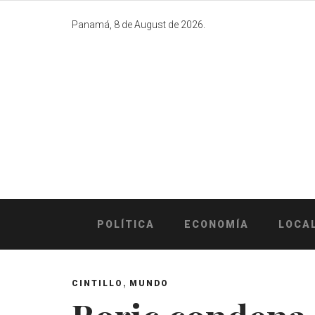
Skip
to
Panamá, 8 de August de 2026.
content
POLÍTICA
ECONOMÍA
LOCA
,
CINTILLO
MUNDO