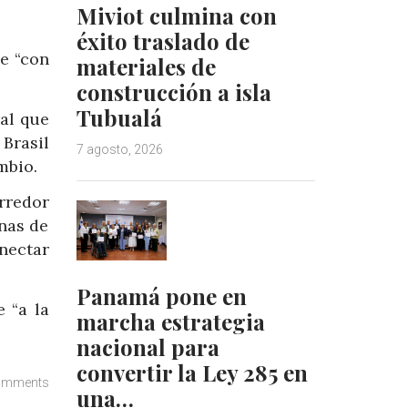
Miviot culmina con
éxito traslado de
de “con
materiales de
construcción a isla
Tubualá
ral que
Brasil
7 agosto, 2026
mbio.
rredor
inas de
onectar
Panamá pone en
 “a la
marcha estrategia
nacional para
convertir la Ley 285 en
omments
una…