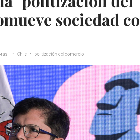
a "politización del
romueve sociedad c
rasil
Chile
politización del comercio