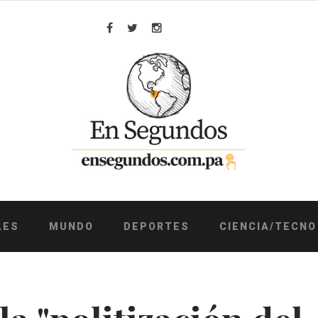
Facebook
Twitter
Instagram
LES
MUNDO
DEPORTES
CIENCIA/TECNO