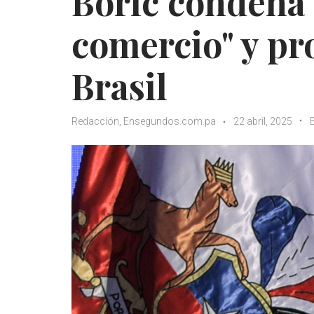
Boric condena l
comercio" y p
Brasil
Redacción, Ensegundos.com.pa
22 abril, 2025
B