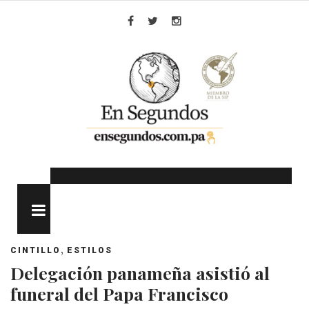
Skip
to
Facebook
Twitter
Instagram
content
MENU
,
CINTILLO
ESTILOS
Delegación panameña asistió al
funeral del Papa Francisco