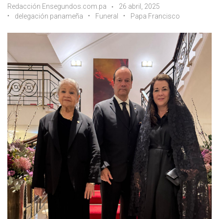
Redacción Ensegundos.com.pa
26 abril, 2025
delegación panameña
Funeral
Papa Francisco