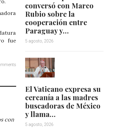
ró.
conversó con Marco
Rubio sobre la
nadora
cooperación entre
Paraguay y…
datura
ro fue
5 agosto, 2026
omments
El Vaticano expresa su
cercanía a las madres
buscadoras de México
y llama…
os con
5 agosto, 2026