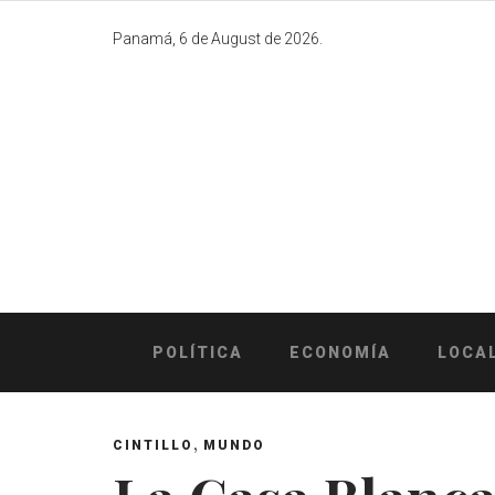
Skip
to
Panamá, 6 de August de 2026.
content
POLÍTICA
ECONOMÍA
LOCA
,
CINTILLO
MUNDO