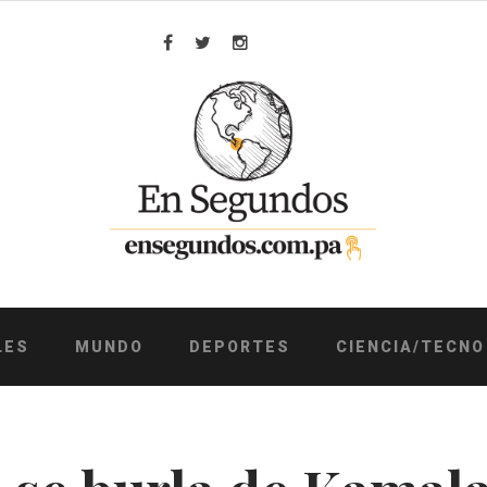
Facebook
Twitter
Instagram
LES
MUNDO
DEPORTES
CIENCIA/TECNO