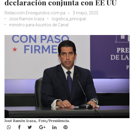
declaración conjunta con EE UU
Redacción Ensegundos.com.pa
3 mayo, 2025
Jose Ramón Icaza
logistica_principal
ministro para Asuntos de Canal
José Ramón Icaza,. Foto/Presidencia.
WhatsApp
Facebook
Twitter
Google+
LinkedIn
Pinterest