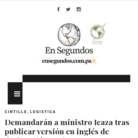
Skip
to
Facebook
Twitter
Instagram
content
MENU
,
CINTILLO
LOGISTICA
Demandarán a ministro Icaza tras
publicar versión en inglés de