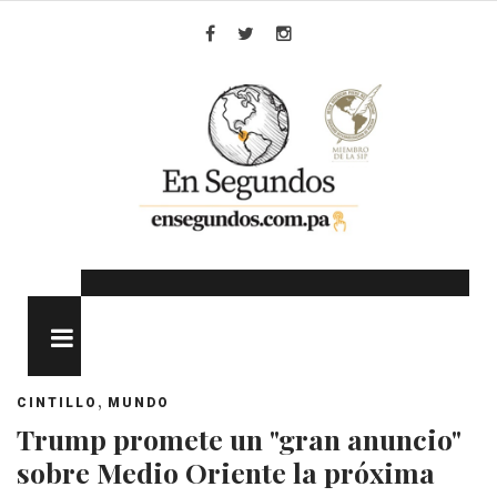
Skip
to
Facebook
Twitter
Instagram
content
MENU
,
CINTILLO
MUNDO
Trump promete un "gran anuncio"
sobre Medio Oriente la próxima