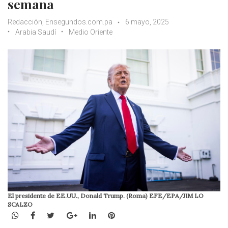
semana
Redacción, Ensegundos.com.pa
6 mayo, 2025
Arabia Saudí
Medio Oriente
El presidente de EE.UU., Donald Trump. (Roma) EFE/EPA/JIM LO
SCALZO
WhatsApp
Facebook
Twitter
Google+
LinkedIn
Pinterest