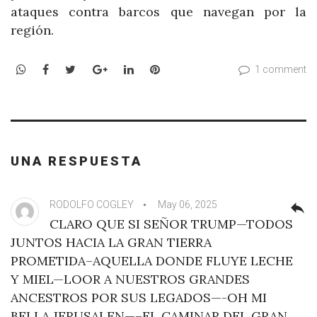
ataques contra barcos que navegan por la
región.
WhatsApp
Facebook
Twitter
Google+
LinkedIn
Pinterest
1 comment
UNA RESPUESTA
RODOLFO COGLEY
May 06, 2025
reply
CLARO QUE SI SEÑOR TRUMP—TODOS
JUNTOS HACIA LA GRAN TIERRA
PROMETIDA–AQUELLA DONDE FLUYE LECHE
Y MIEL—LOOR A NUESTROS GRANDES
ANCESTROS POR SUS LEGADOS—-OH MI
BELLA JERUSALEN—–EL CAMINAR DEL GRAN