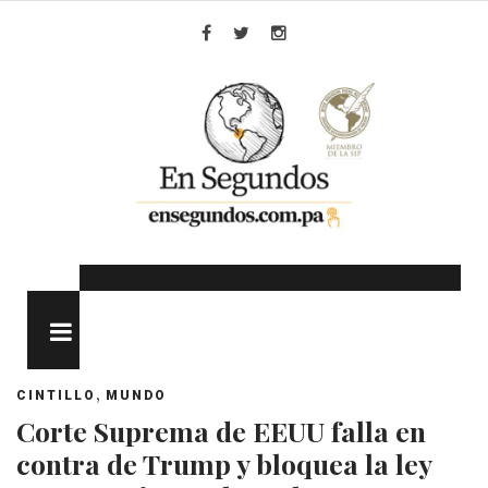
Skip
to
Facebook
Twitter
Instagram
content
MENU
,
CINTILLO
MUNDO
Corte Suprema de EEUU falla en
contra de Trump y bloquea la ley