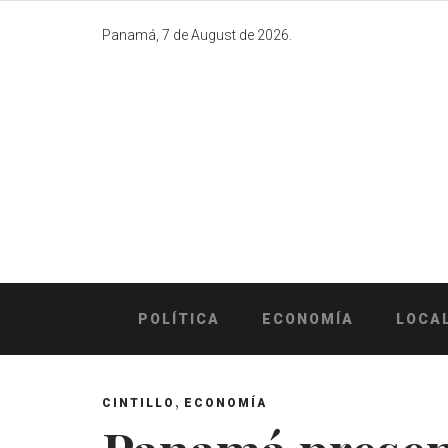
Skip
to
Panamá, 7 de August de 2026.
content
POLÍTICA
ECONOMÍA
LOCA
,
CINTILLO
ECONOMÍA