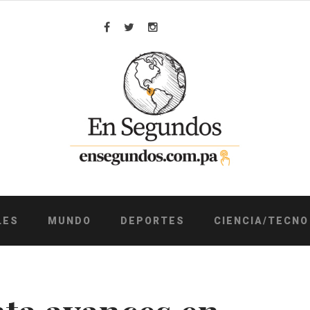
Facebook
Twitter
Instagram
LES
MUNDO
DEPORTES
CIENCIA/TECNO