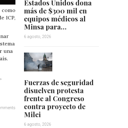
Estados Unidos dona
más de $300 mil en
, como
equipos médicos al
de ICP,
Minsa para…
onar
6 agosto, 2026
istema
ar una
aís.
,
Fuerzas de seguridad
disuelven protesta
frente al Congreso
contra proyecto de
omments
Milei
6 agosto, 2026