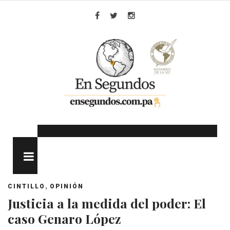
Skip
to
Facebook
Twitter
Instagram
content
MENU
,
CINTILLO
OPINIÓN
Justicia a la medida del poder: El
caso Genaro López