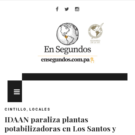
Skip
to
Facebook
Twitter
Instagram
content
MENU
,
CINTILLO
LOCALES
IDAAN paraliza plantas
potabilizadoras en Los Santos y