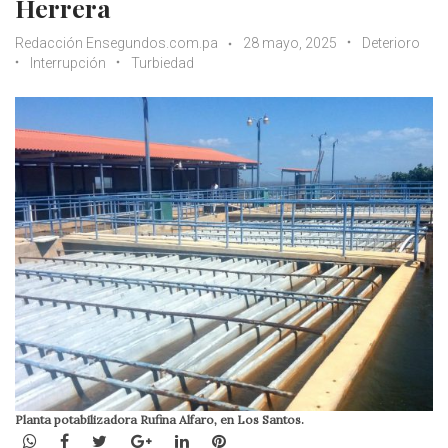
Herrera
Redacción Ensegundos.com.pa
28 mayo, 2025
Deterioro
Interrupción
Turbiedad
Planta potabilizadora Rufina Alfaro, en Los Santos.
WhatsApp
Facebook
Twitter
Google+
LinkedIn
Pinterest