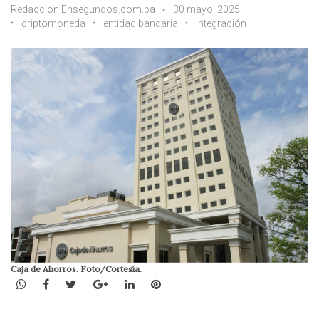
Redacción Ensegundos.com.pa
30 mayo, 2025
criptomoneda
entidad bancaria
Integración
Caja de Ahorros. Foto/Cortesía.
WhatsApp
Facebook
Twitter
Google+
LinkedIn
Pinterest