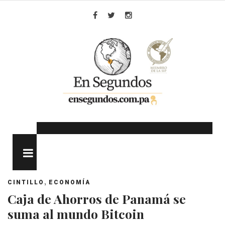
Skip
to
Facebook
Twitter
Instagram
content
MENU
,
CINTILLO
ECONOMÍA
Caja de Ahorros de Panamá se
suma al mundo Bitcoin