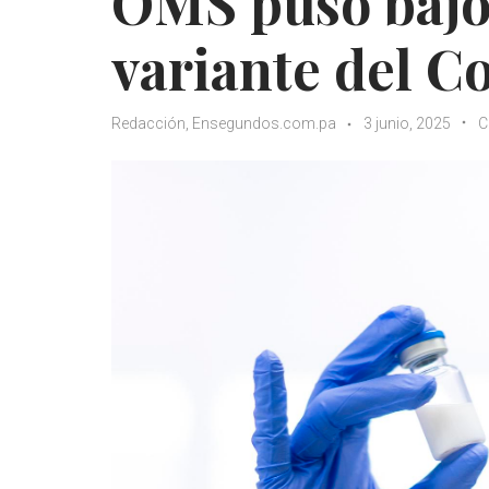
OMS puso bajo 
variante del C
Redacción, Ensegundos.com.pa
3 junio, 2025
C