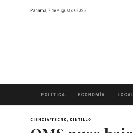
Skip
to
Panamá, 7 de August de 2026.
content
POLÍTICA
ECONOMÍA
LOCA
,
CIENCIA/TECNO
CINTILLO