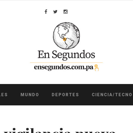
Facebook
Twitter
Instagram
LES
MUNDO
DEPORTES
CIENCIA/TECNO