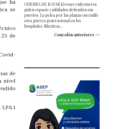
que ha
GUERRA DE BATAS Jóvenes enfermeros
ica se
piden espacio y jubilados defienden sus
puestos. La pelea por las plazas encendió
otra guerra generacional en los
hospitales. Mientras...
écnico
Concolón anteriores >>
 23 de
Covid-
ias de
a nivel
endido
 LP.8.1