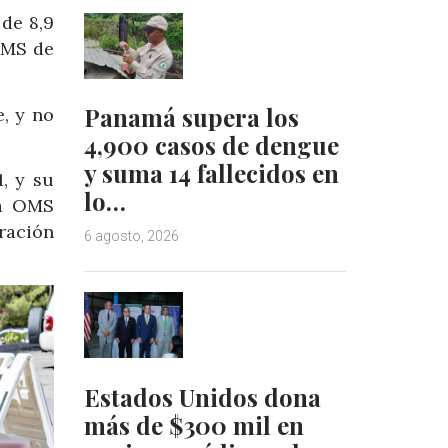
 de 8,9
 OMS de
Panamá supera los
e, y no
4,900 casos de dengue
y suma 14 fallecidos en
, y su
lo…
la OMS
ración
6 agosto, 2026
Estados Unidos dona
más de $300 mil en