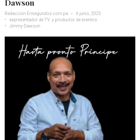
Dawson
Redacción Ensegundos.com.pa
6 junio, 2025
expresentador de TV y productor de eventos
Jimmy Dawson