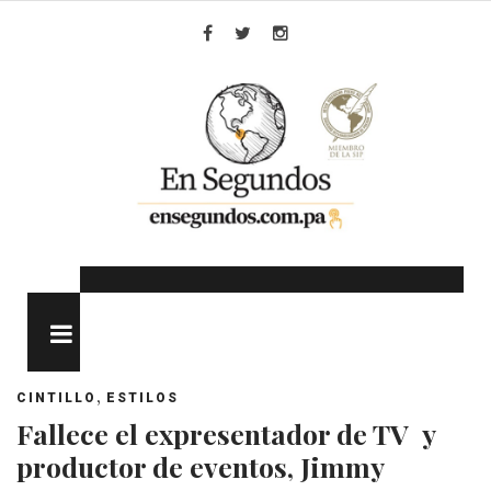
Skip
to
Facebook
Twitter
Instagram
content
MENU
,
CINTILLO
ESTILOS
Fallece el expresentador de TV y
productor de eventos, Jimmy