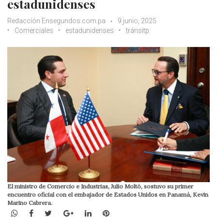
estadunidenses
Redacción Ensegundos.com.pa
9 junio, 2025
Comerciales
estadunidenses
tránsitp
El ministro de Comercio e Industrias, Julio Moltó, sostuvo su primer
encuentro oficial con el embajador de Estados Unidos en Panamá, Kevin
Marino Cabrera.
WhatsApp
Facebook
Twitter
Google+
LinkedIn
Pinterest