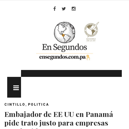
Skip
to
Facebook
Twitter
Instagram
content
MENU
,
CINTILLO
POLITICA
Embajador de EE UU en Panamá
pide trato justo para empresas