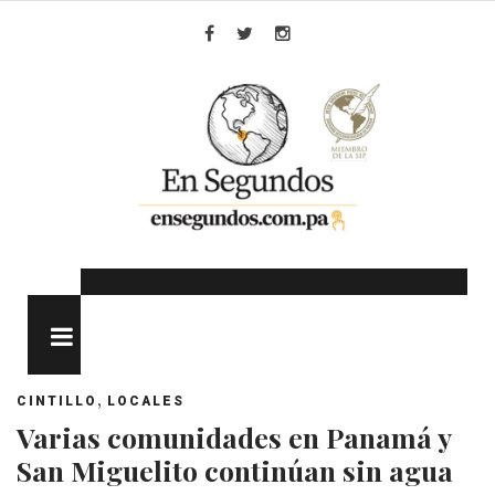
Skip
to
Facebook
Twitter
Instagram
content
MENU
,
CINTILLO
LOCALES
Varias comunidades en Panamá y
San Miguelito continúan sin agua