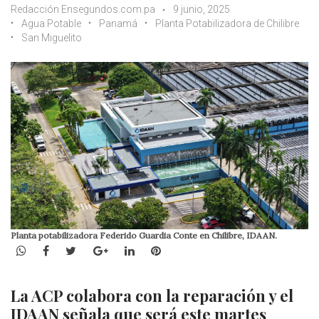
Redacción Ensegundos.com.pa
9 junio, 2025
Agua Potable
Panamá
Planta Potabilizadora de Chilibre
San Miguelito
Planta potabilizadora Federido Guardia Conte en Chilibre, IDAAN.
WhatsApp
Facebook
Twitter
Google+
LinkedIn
Pinterest
La ACP colabora con la reparación y el
IDAAN señala que será este martes