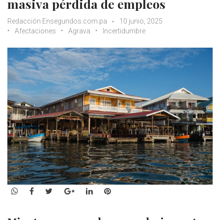
masiva pérdida de empleos
Redacción Ensegundos.com.pa
10 junio, 2025
Afectaciones
Agrava
Incertidumbre
WhatsApp
Facebook
Twitter
Google+
LinkedIn
Pinterest