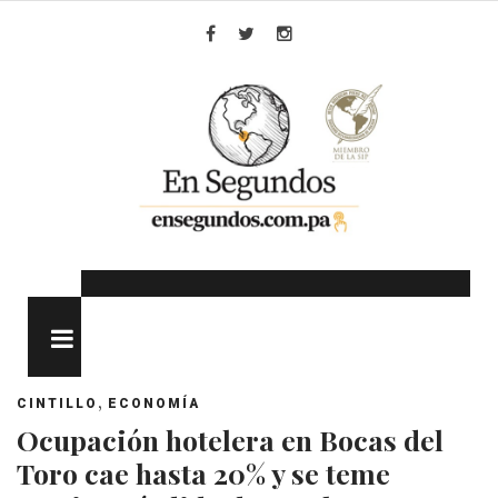
Skip
to
Facebook
Twitter
Instagram
content
MENU
,
CINTILLO
ECONOMÍA
Ocupación hotelera en Bocas del
Toro cae hasta 20% y se teme