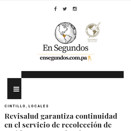
Skip
to
Facebook
Twitter
Instagram
content
MENU
,
CINTILLO
LOCALES
Revisalud garantiza continuidad
en el servicio de recolección de