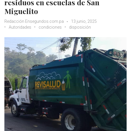
residuos en escuelas de San
Miguelito
Redacción Ensegundos.com.pa
13 junio, 2025
Autoridades
condiciones
disposición