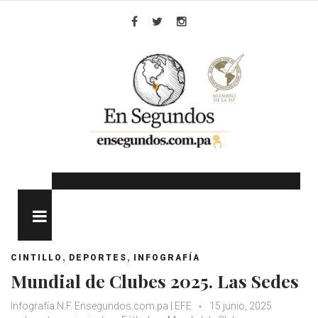
Skip
to
Facebook
Twitter
Instagram
content
MENU
,
,
CINTILLO
DEPORTES
INFOGRAFÍA
Mundial de Clubes 2025. Las Sedes
Infografía N.F. Ensegundos.com.pa | EFE
15 junio, 2025