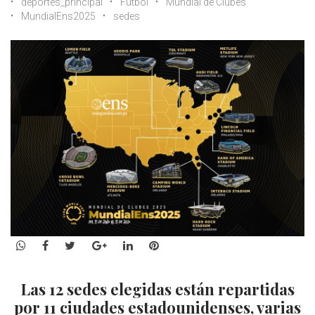
deportes_principal
Fútbol
Mundial de Clubes
MundialEns2025
sedes
WhatsApp
Facebook
Twitter
Google+
LinkedIn
Pinterest
Las 12 sedes elegidas están repartidas
por 11 ciudades estadounidenses, varias