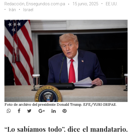
Redacción, Ensegundos.com.pa
15 junio, 2025
EE.UU.
Irán
Israel
Foto de archivo del presidente Donald Trump. EFE/YURI GRIPAS.
WhatsApp
Facebook
Twitter
Google+
LinkedIn
Pinterest
“Lo sabíamos todo”, dice el mandatario,