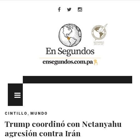
Skip
to
Facebook
Twitter
Instagram
content
MENU
,
CINTILLO
MUNDO
Trump coordinó con Netanyahu
agresión contra Irán