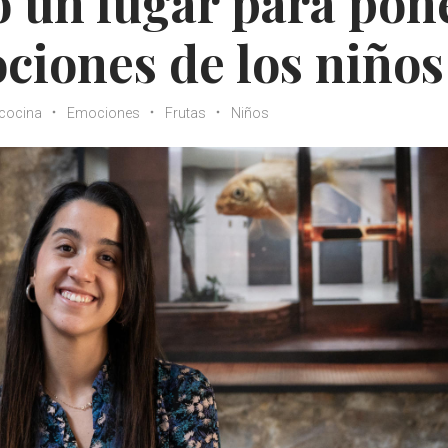
 un lugar para pon
ociones de los niños
cocina
Emociones
Frutas
Niños