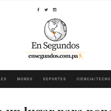
Facebook
Twitter
Instagram
LES
MUNDO
DEPORTES
CIENCIA/TECNO