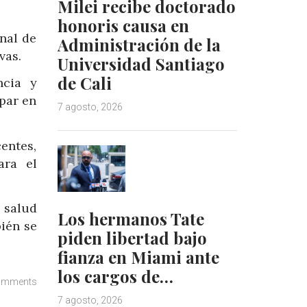
Milei recibe doctorado
honoris causa en
nal de
Administración de la
vas.
Universidad Santiago
de Cali
ncia y
ipar en
7 agosto, 2026
entes,
ara el
 salud
Los hermanos Tate
ién se
piden libertad bajo
fianza en Miami ante
los cargos de…
omments
7 agosto, 2026