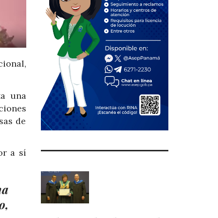
ional,
ta una
aciones
sas de
r a sí
ma
o,