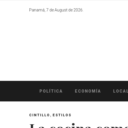
Skip
to
Panamá, 7 de August de 2026.
content
POLÍTICA
ECONOMÍA
LOCA
,
CINTILLO
ESTILOS