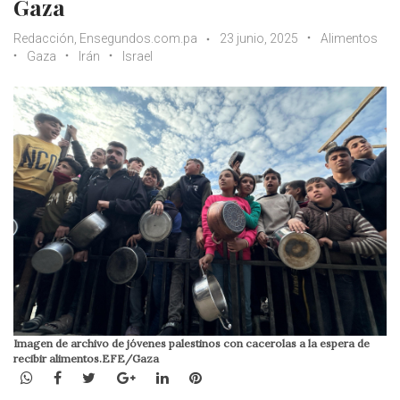
Gaza
Redacción, Ensegundos.com.pa
23 junio, 2025
Alimentos
Gaza
Irán
Israel
Imagen de archivo de jóvenes palestinos con cacerolas a la espera de
recibir alimentos.EFE/Gaza
WhatsApp
Facebook
Twitter
Google+
LinkedIn
Pinterest