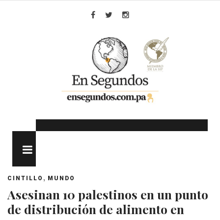
Skip
to
Facebook
Twitter
Instagram
content
MENU
,
CINTILLO
MUNDO
Asesinan 10 palestinos en un punto
de distribución de alimento en