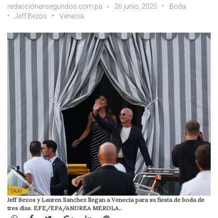
redacciónensegundos.com.pa
26 junio, 2025
Boda
Jeff Bezos
Venecia
Jeff Bezos y Lauren Sanchez llegan a Venecia para su fiesta de boda de
tres días. EFE/EPA/ANDREA MEROLA..
WhatsApp
Facebook
Twitter
Google+
LinkedIn
Pinterest