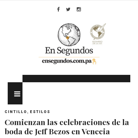
Skip
to
Facebook
Twitter
Instagram
content
MENU
,
CINTILLO
ESTILOS
Comienzan las celebraciones de la
boda de Jeff Bezos en Venecia