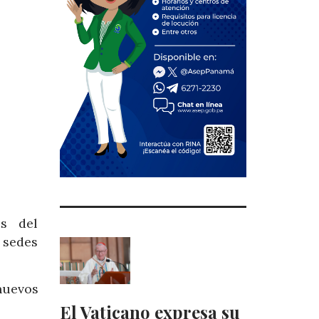
s del
 sedes
nuevos
El Vaticano expresa su