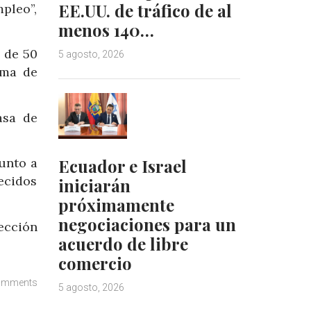
EE.UU. de tráfico de al
pleo”,
menos 140…
 de 50
5 agosto, 2026
rma de
asa de
Ecuador e Israel
junto a
ecidos
iniciarán
próximamente
negociaciones para un
ección
acuerdo de libre
comercio
omments
5 agosto, 2026