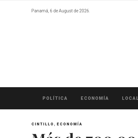
Skip
to
Panamá, 6 de August de 2026.
content
POLÍTICA
ECONOMÍA
LOCA
,
CINTILLO
ECONOMÍA