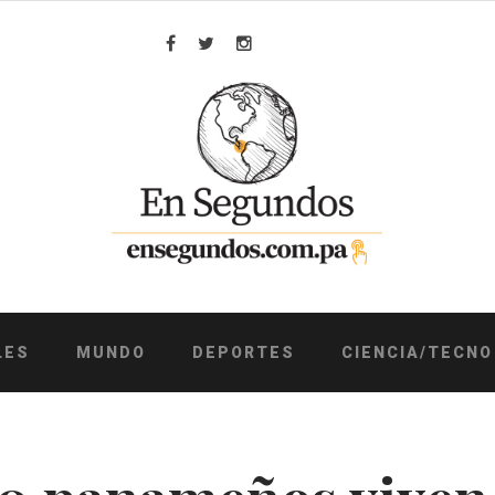
Facebook
Twitter
Instagram
LES
MUNDO
DEPORTES
CIENCIA/TECNO