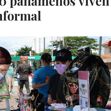
0 panameños viven
nformal