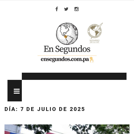
Skip
to
Facebook
Twitter
Instagram
content
MENU
DÍA:
7 DE JULIO DE 2025