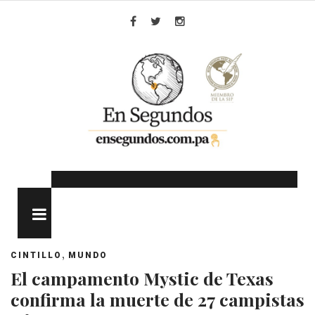
Skip
to
Facebook
Twitter
Instagram
content
MENU
,
CINTILLO
MUNDO
El campamento Mystic de Texas
confirma la muerte de 27 campistas