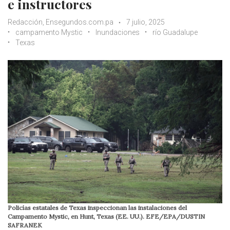
e instructores
Redacción, Ensegundos.com.pa
7 julio, 2025
campamento Mystic
Inundaciones
río Guadalupe
Texas
Policías estatales de Texas inspeccionan las instalaciones del
Campamento Mystic, en Hunt, Texas (EE. UU.). EFE/EPA/DUSTIN
SAFRANEK