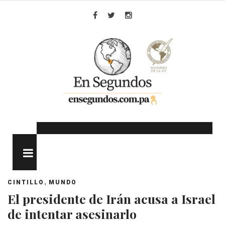
Skip
to
Facebook
Twitter
Instagram
content
MENU
,
CINTILLO
MUNDO
El presidente de Irán acusa a Israel
de intentar asesinarlo