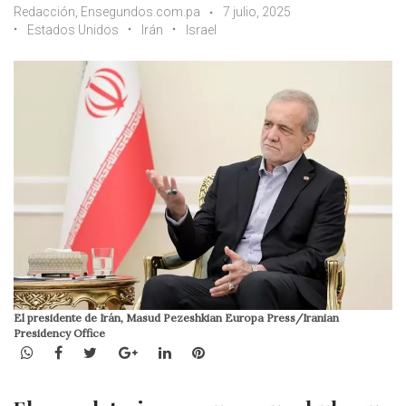
Redacción, Ensegundos.com.pa
7 julio, 2025
Estados Unidos
Irán
Israel
El presidente de Irán, Masud Pezeshkian Europa Press/Iranian
Presidency Office
WhatsApp
Facebook
Twitter
Google+
LinkedIn
Pinterest