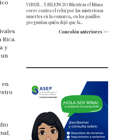
ico
VIRUS… Y SILENCIO Mientras el Minsa
corre contra el reloj por las misteriosas
muertes en la comarca, en los pasillos
preguntan quién dejó que la...
ivales
Concolón anteriores >>
 Rica.
a y
 un
á en
estro
edio
nal,