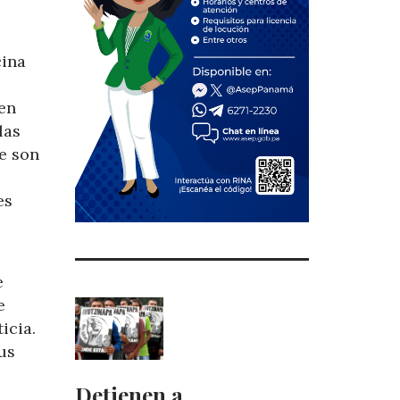
cina
en
las
e son
es
e
e
icia.
us
Detienen a