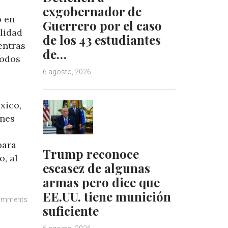
exgobernador de
ó en
Guerrero por el caso
alidad
de los 43 estudiantes
entras
de…
todos
6 agosto, 2026
xico,
ones
para
Trump reconoce
, al
escasez de algunas
armas pero dice que
EE.UU. tiene munición
omments
suficiente