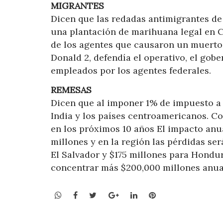
MIGRANTES
Dicen que las redadas antimigrantes de
una plantación de marihuana legal en Ca
de los agentes que causaron un muerto,
Donald 2, defendía el operativo, el go
empleados por los agentes federales.
REMESAS
Dicen que al imponer 1% de impuesto a 
India y los países centroamericanos. C
en los próximos 10 años El impacto anua
millones y en la región las pérdidas se
El Salvador y $175 millones para Hondur
concentrar más $200,000 millones anua
WhatsApp
Facebook
Twitter
Google+
LinkedIn
Pinterest