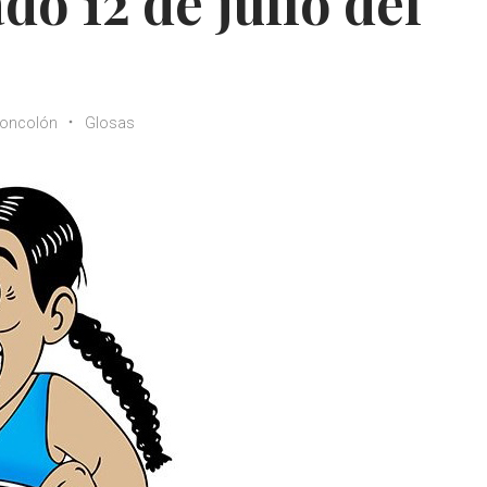
o 12 de julio del
oncolón
Glosas