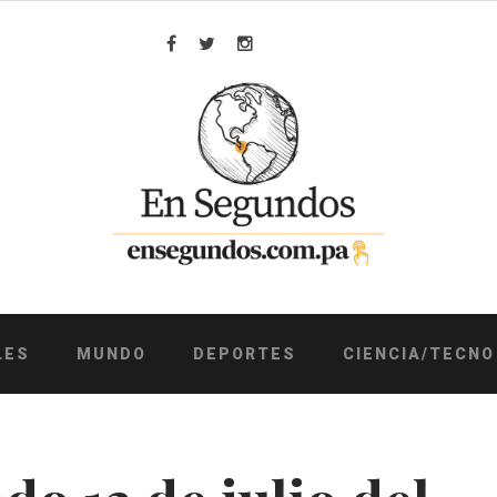
Facebook
Twitter
Instagram
LES
MUNDO
DEPORTES
CIENCIA/TECNO