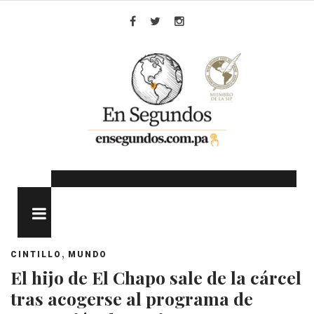
Skip
to
Facebook
Twitter
Instagram
content
MENU
,
CINTILLO
MUNDO
El hijo de El Chapo sale de la cárcel
tras acogerse al programa de