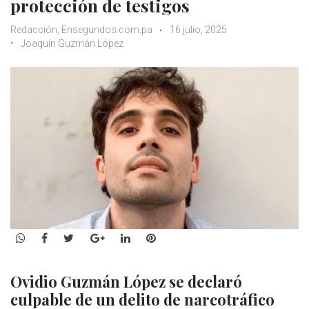
protección de testigos
Redacción, Ensegundos.com.pa
16 julio, 2025
Joaquín Guzmán López
WhatsApp
Facebook
Twitter
Google+
LinkedIn
Pinterest
Ovidio Guzmán López se declaró
culpable de un delito de narcotráfico