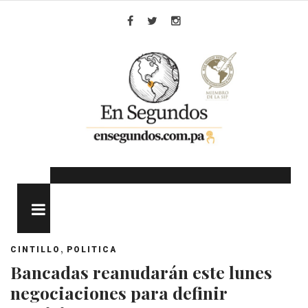
Skip
to
Facebook
Twitter
Instagram
content
MENU
,
CINTILLO
POLITICA
Bancadas reanudarán este lunes
negociaciones para definir