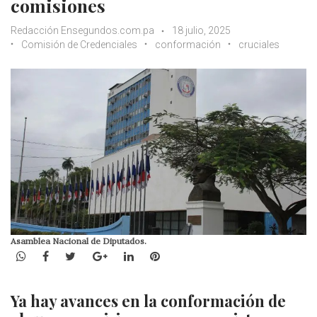
comisiones
Redacción Ensegundos.com.pa
18 julio, 2025
Comisión de Credenciales
conformación
cruciales
Asamblea Nacional de Diputados.
WhatsApp
Facebook
Twitter
Google+
LinkedIn
Pinterest
Ya hay avances en la conformación de