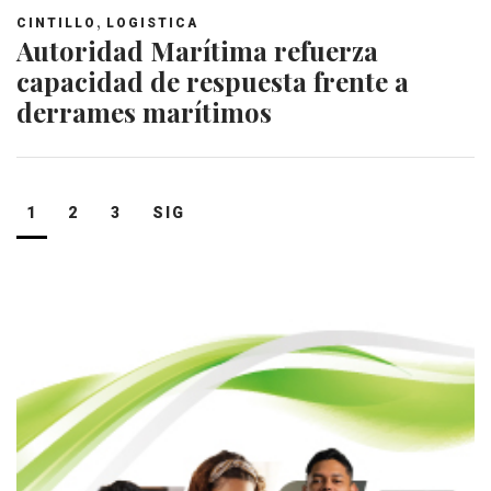
,
CINTILLO
LOGISTICA
Autoridad Marítima refuerza
capacidad de respuesta frente a
derrames marítimos
Navegación
1
2
3
SIG
de
entradas