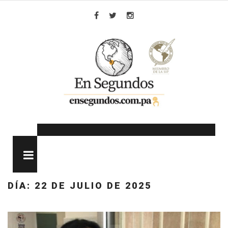
Skip
to
Facebook
Twitter
Instagram
content
MENU
DÍA:
22 DE JULIO DE 2025