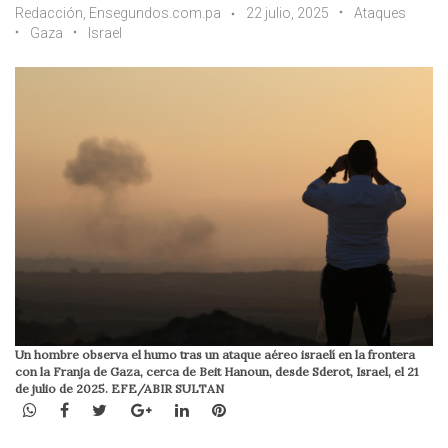
Redacción, Ensegundos.com.pa
22 julio, 2025
Ataques
Gaza
Israel
Un hombre observa el humo tras un ataque aéreo israelí en la frontera
con la Franja de Gaza, cerca de Beit Hanoun, desde Sderot, Israel, el 21
de julio de 2025. EFE/ABIR SULTAN
WhatsApp
Facebook
Twitter
Google+
LinkedIn
Pinterest