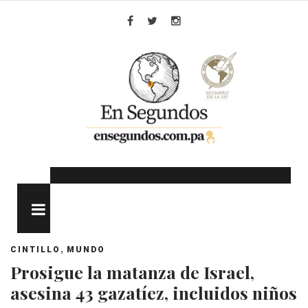
Skip
to
Facebook
Twitter
Instagram
content
MENU
,
CINTILLO
MUNDO
Prosigue la matanza de Israel,
asesina 43 gazatíez, incluidos niños