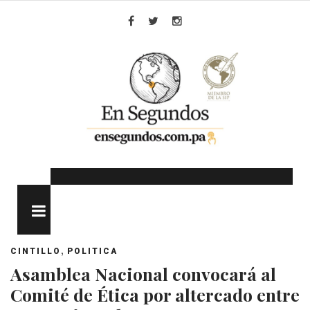
Skip
to
Facebook
Twitter
Instagram
content
MENU
,
CINTILLO
POLITICA
Asamblea Nacional convocará al
Comité de Ética por altercado entre