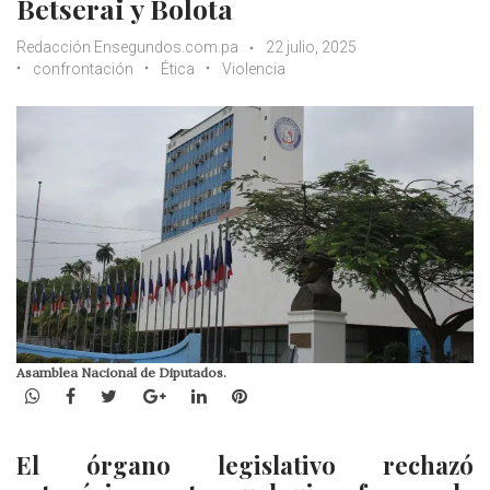
Betserai y Bolota
Redacción Ensegundos.com.pa
22 julio, 2025
confrontación
Ética
Violencia
Asamblea Nacional de Diputados.
WhatsApp
Facebook
Twitter
Google+
LinkedIn
Pinterest
El órgano legislativo rechazó