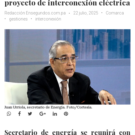
proyecto de interconexión eléctrica
Redacción Ensegundos.com.pa
22 julio, 2025
Comarca
gestiones
interconexión
Juan Urriola, secretario de Energía. Foto/Cortesía.
WhatsApp
Facebook
Twitter
Google+
LinkedIn
Pinterest
Secretario de energía se reunirá con