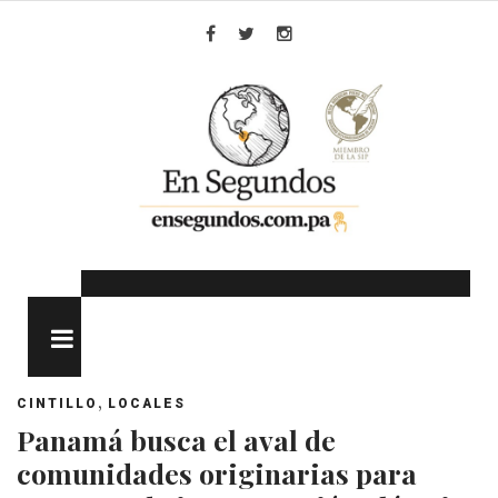
Skip
to
Facebook
Twitter
Instagram
content
MENU
,
CINTILLO
LOCALES
Panamá busca el aval de
comunidades originarias para