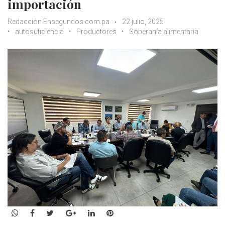
importación
Redacción Ensegundos.com.pa
22 julio, 2025
autosuficiencia
Productores
Soberanía alimentaria
WhatsApp
Facebook
Twitter
Google+
LinkedIn
Pinterest