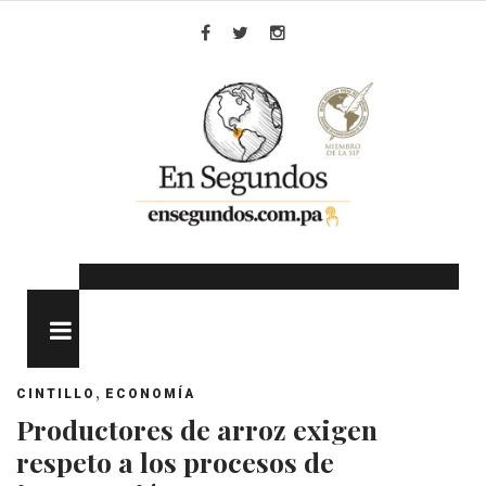
Skip
to
Facebook
Twitter
Instagram
content
MENU
,
CINTILLO
ECONOMÍA
Productores de arroz exigen
respeto a los procesos de