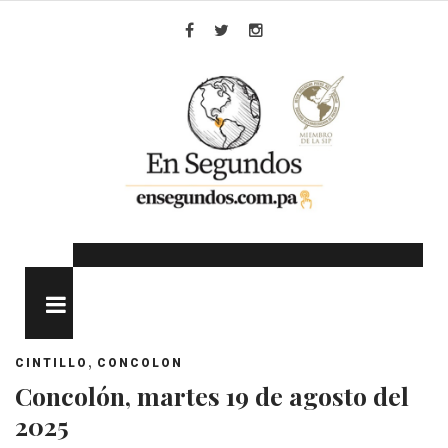
Skip
to
Facebook
Twitter
Instagram
content
MENU
,
CINTILLO
CONCOLON
Concolón, martes 19 de agosto del
2025