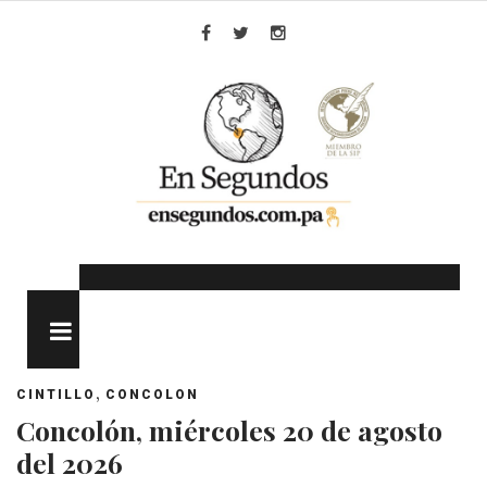
Skip
to
Facebook
Twitter
Instagram
content
MENU
,
CINTILLO
CONCOLON
Concolón, miércoles 20 de agosto
del 2026