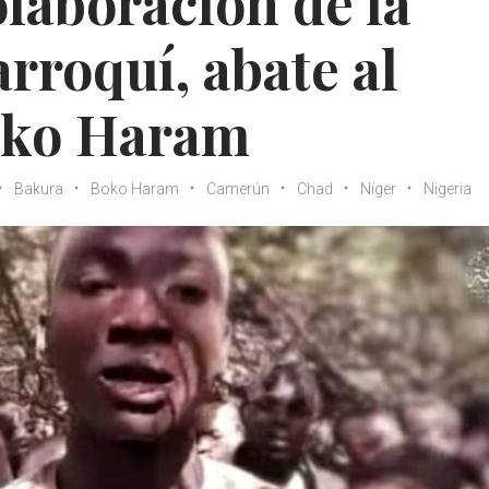
olaboración de la
rroquí, abate al
Boko Haram
Bakura
Boko Haram
Camerún
Chad
Níger
Nigeria