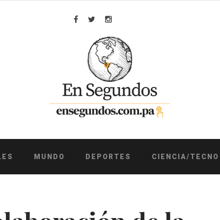
Facebook
Twitter
Instagram
LES
MUNDO
DEPORTES
CIENCIA/TECNO