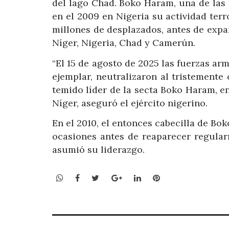
del lago Chad. Boko Haram, una de las p
en el 2009 en Nigeria su actividad te
millones de desplazados, antes de expan
Níger, Nigeria, Chad y Camerún.
“El 15 de agosto de 2025 las fuerzas ar
ejemplar, neutralizaron al tristement
temido líder de la secta Boko Haram, en 
Níger, aseguró el ejército nigerino.
En el 2010, el entonces cabecilla de B
ocasiones antes de reaparecer regular
asumió su liderazgo.
WhatsApp
Facebook
Twitter
Google+
LinkedIn
Pinterest