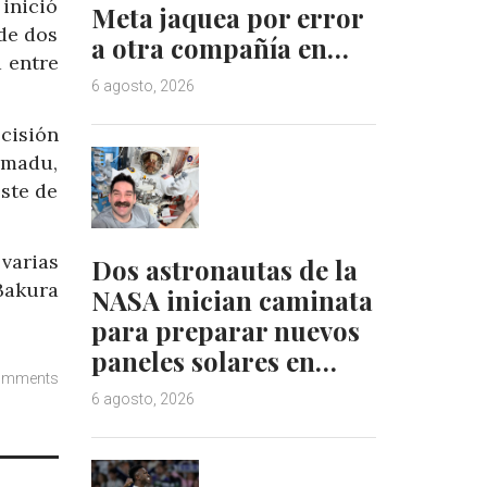
 inició
Meta jaquea por error
de dos
a otra compañía en…
a entre
6 agosto, 2026
ecisión
amadu,
este de
varias
Dos astronautas de la
Bakura
NASA inician caminata
para preparar nuevos
paneles solares en…
omments
6 agosto, 2026