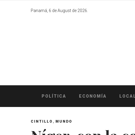
Skip
to
Panamá, 6 de August de 2026.
content
POLÍTICA
ECONOMÍA
LOCA
,
CINTILLO
MUNDO