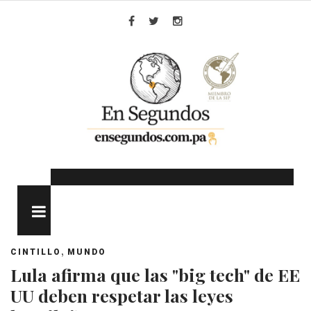
Skip
to
Facebook
Twitter
Instagram
content
MENU
,
CINTILLO
MUNDO
Lula afirma que las "big tech" de EE
UU deben respetar las leyes