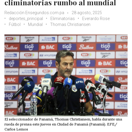
eliminatorias rumbo al mundial
Redacción Ensegundos.com.pa
28 agosto, 2025
deportes_principal
Eliminatorias
Everardo Rose
Fútbol
Mundial
Thomas Christiansen
El seleccionador de Panamá, Thomas Christiansen, habla durante una
rueda de prensa este jueves en Ciudad de Panamá (Panamá). EFE/
Carlos Lemos