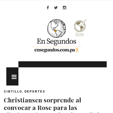
Skip
to
Facebook
Twitter
Instagram
content
MENU
,
CINTILLO
DEPORTES
Christiansen sorprende al
convocar a Rose para las