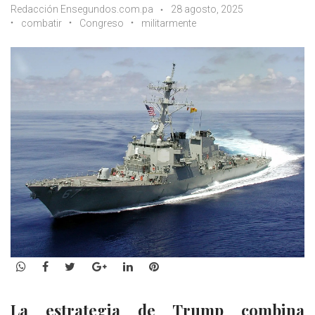
Redacción Ensegundos.com.pa
28 agosto, 2025
combatir
Congreso
militarmente
WhatsApp
Facebook
Twitter
Google+
LinkedIn
Pinterest
La estrategia de Trump combina