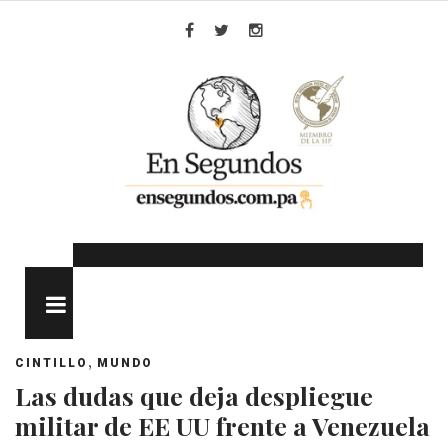
Skip
to
Facebook
Twitter
Instagram
content
MENU
,
CINTILLO
MUNDO
Las dudas que deja despliegue
militar de EE UU frente a Venezuela